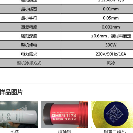
样品图片
水杯
极轴镜
铜盖二维码